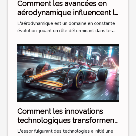
Comment les avancées en
aérodynamique influencent la
vitesse des motos modernes
L'aérodynamique est un domaine en constante
évolution, jouant un rôle déterminant dans les...
Comment les innovations
technologiques transforment
les compétitions de sports
L'essor fulgurant des technologies a initié une