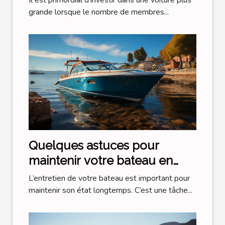
Il est primordial d’investir dans une voiture plus
grande lorsque le nombre de membres...
Quelques astuces pour
maintenir votre bateau en
bon état
L’entretien de votre bateau est important pour
maintenir son état longtemps. C’est une tâche...